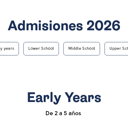
Admisiones 2026
ly years
Lower School
Middle School
Upper Sc
Early Years
De 2 a 5 años