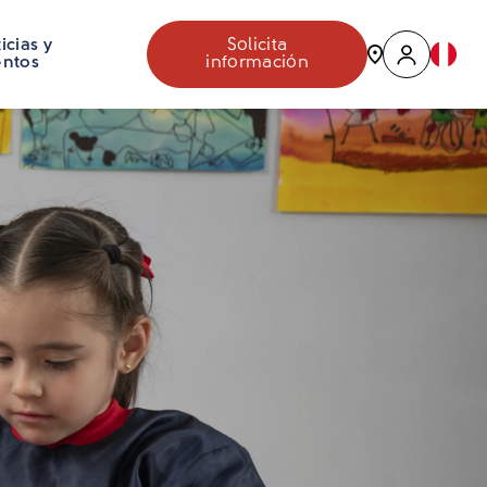
icias y
Solicita
entos
información