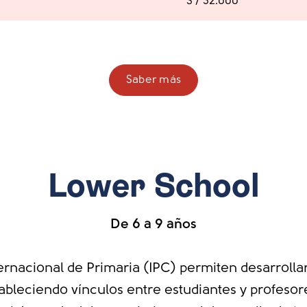
S / 32.000
Saber más
Lower School
De 6 a 9 años
ternacional de Primaria (IPC) permiten desarrolla
stableciendo vínculos entre estudiantes y profesore