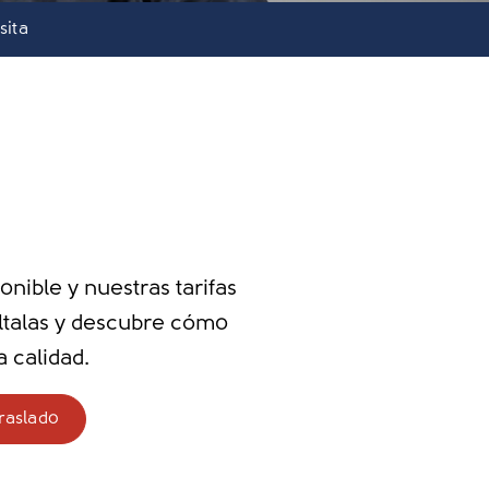
sita
nible y nuestras tarifas
últalas y descubre cómo
 calidad.
raslado