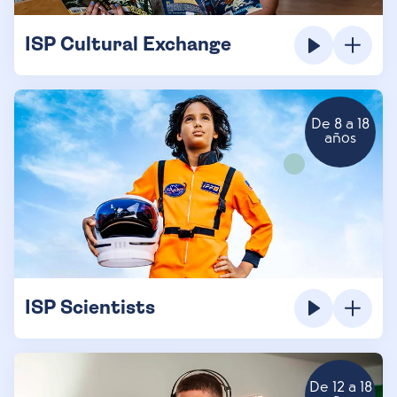
ISP Cultural Exchange
De 8 a 18
años
ISP Scientists
De 12 a 18