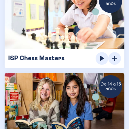
años
ISP Chess Masters
De 14 a 18
años