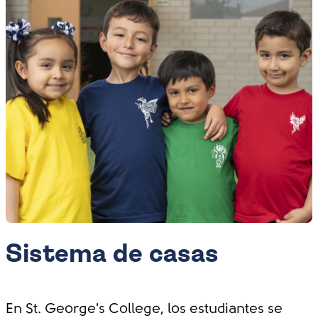
Campamento de
verano
Learning by Playing
Taller de Minecraft
Education
EC English
Summer Schools
Programmes
Mini Chef
Sistema de casas
Robótica
En St. George's College, los estudiantes se