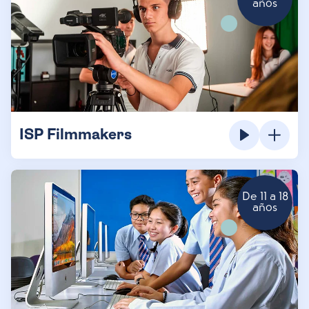
años
ISP Filmmakers
De 11 a 18
años