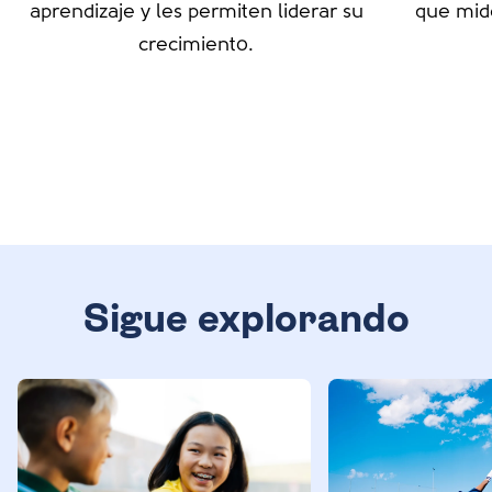
aprendizaje y les permiten liderar su
que mide
crecimiento.
Sigue explorando