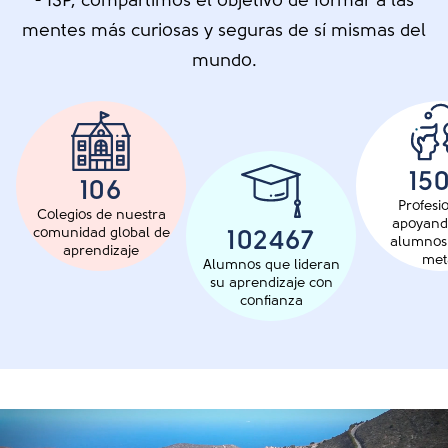
- ISP, compartimos el objetivo de formar a las
mentes más curiosas y seguras de sí mismas del
mundo.
17
120
Profesi
Colegios de nuestra
apoyando
comunidad global de
116000
alumnos
aprendizaje
met
Alumnos que lideran
su aprendizaje con
confianza