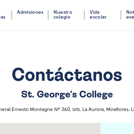
Admisiones
Nuestro
Vida
Not
vas
colegio
escolar
ev
Contáctanos
St. George's College
eral Ernesto Montagne Nº 360, Urb. La Aurora, Miraflores. L