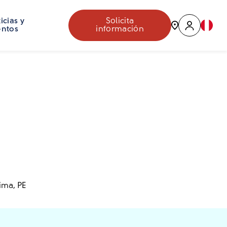
icias y
Solicita
entos
información
ima, PE