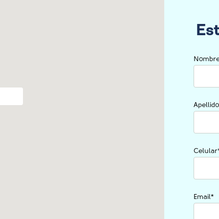
Es
Nombre
Apellid
Celular
Email
*