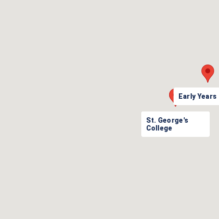
Early Years
St. George's
Lower School
College