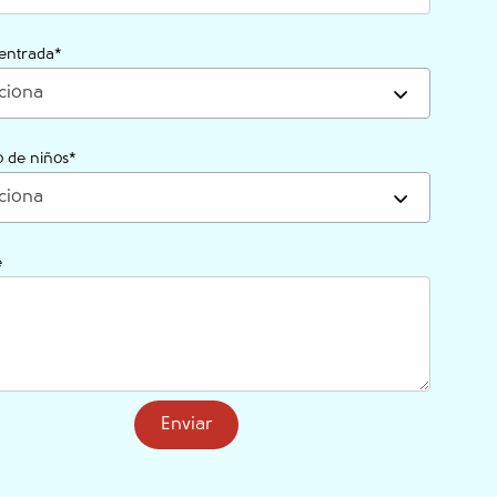
entrada
*
ciona
 de niños
*
ciona
e