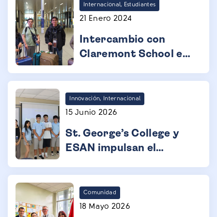
Internacional, Estudiantes
21 Enero 2024
Intercambio con
Claremont School en
Inglaterra
Innovación, Internacional
15 Junio 2026
St. George’s College y
ESAN impulsan el
espíritu innovador de
los estudiantes del
Programa del Diploma
Comunidad
18 Mayo 2026