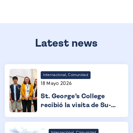
Latest news
Internacional, Comunidad
18 Mayo 2026
St. George’s College
recibió la visita de Su-
Lin Garbett-Shiels,
Embajadora del Reino
Unido en el Perú
Internacional, Comunidad