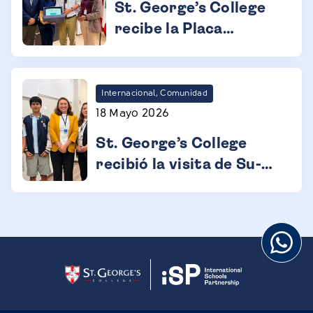
St. George’s College
recibe la Placa
Loyalty de Cambridge
Internacional, Comunidad
18 Mayo 2026
St. George’s College
recibió la visita de Su-
Lin Garbett-Shiels,
Embajadora del Reino
Unido en el Perú